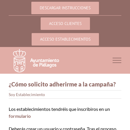
Saltar
DESCARGAR INSTRUCCIONES
al
contenido
ACCESO CLIENTES
ACCESO ESTABLECIMIENTOS
¿Cómo solicito adherirme a la campaña?
Soy Establecimiento
Los establecimientos tendréis que inscribiros en un
formulario
Deberás crear un usuario y contraseña. Tras el proceso